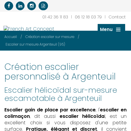
01 42 36 11 83
|
06 12 18 03 79
|
Contact
Menu
/
/
Accueil
Création escalier sur mesure
Escalier sur mesure Argenteuil (95)
Création escalier
personnalisé à Argenteuil
Escalier hélicoïdal sur-mesure
escamotable à Argenteuil
Escalier gain de place par excellence
, l'
escalier en
colimaçon
, dit aussi
escalier hélicoïda
l, est un
excellent choix si vous disposez d'une petite
surface.
Pratique, élégant et discret
, il convient