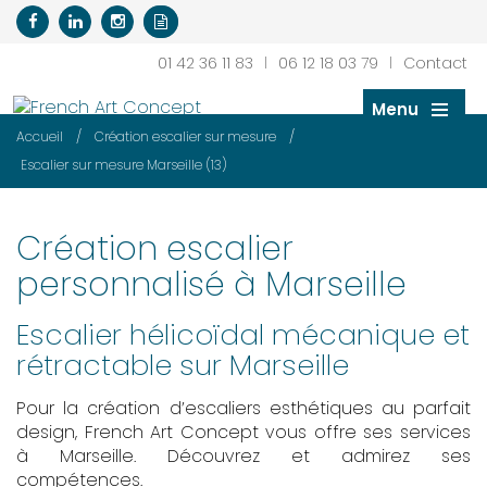
01 42 36 11 83
|
06 12 18 03 79
|
Contact
Menu
/
/
Accueil
Création escalier sur mesure
Escalier sur mesure Marseille (13)
Création escalier
personnalisé à Marseille
Escalier hélicoïdal mécanique et
rétractable sur Marseille
Pour la création d’escaliers esthétiques au parfait
design, French Art Concept vous offre ses services
à Marseille. Découvrez et admirez ses
compétences.